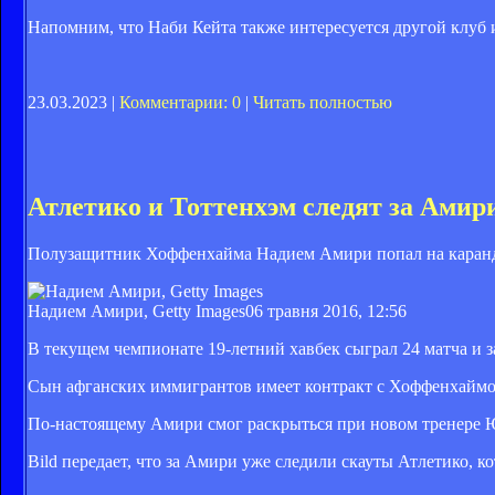
Напомним, что Наби Кейта также интересуется другой клуб
23.03.2023 |
Комментарии: 0
|
Читать полностью
Атлетико и Тоттенхэм следят за Амир
Полузащитник Хоффенхайма Надием Амири попал на каранд
Надием Амири, Getty Images
06 травня 2016, 12:56
В текущем чемпионате 19-летний хавбек сыграл 24 матча и за
Сын афганских иммигрантов имеет контракт с Хоффенхаймом
По-настоящему Амири смог раскрыться при новом тренере Ю
Bild передает, что за Амири уже следили скауты Атлетико, 