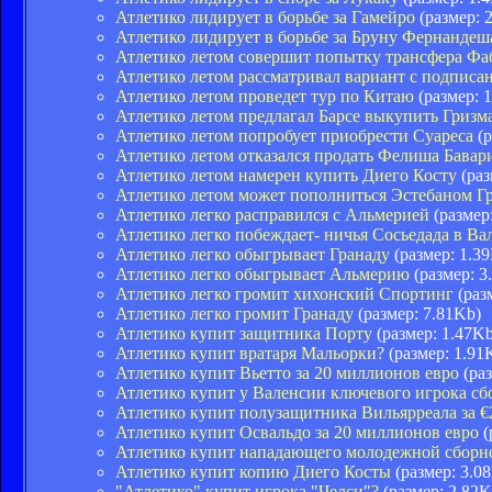
Атлетико лидирует в борьбе за Гамейро
(размер: 
Атлетико лидирует в борьбе за Бруну Фернандеш
Атлетико летом совершит попытку трансфера Фа
Атлетико летом рассматривал вариант с подпис
Атлетико летом проведет тур по Китаю
(размер: 
Атлетико летом предлагал Барсе выкупить Гризм
Атлетико летом попробует приобрести Суареса
(р
Атлетико летом отказался продать Фелиша Бавари
Атлетико летом намерен купить Диего Косту
(раз
Атлетико летом может пополниться Эстебаном Г
Атлетико легко расправился с Альмерией
(размер
Атлетико легко побеждает- ничья Сосьедада в Ва
Атлетико легко обыгрывает Гранаду
(размер: 1.3
Атлетико легко обыгрывает Альмерию
(размер: 3
Атлетико легко громит хихонский Спортинг
(раз
Атлетико легко громит Гранаду
(размер: 7.81Kb)
Атлетико купит защитника Порту
(размер: 1.47Kb
Атлетико купит вратаря Мальорки?
(размер: 1.91
Атлетико купит Вьетто за 20 миллионов евро
(раз
Атлетико купит у Валенсии ключевого игрока с
Атлетико купит полузащитника Вильярреала за 
Атлетико купит Освальдо за 20 миллионов евро
(
Атлетико купит нападающего молодежной сбор
Атлетико купит копию Диего Косты
(размер: 3.0
"Атлетико" купит игрока "Челси"?
(размер: 2.82K