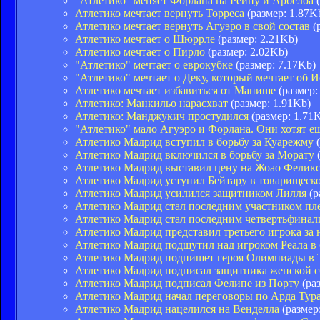
"Атлетико" меняет Форлана на Рейну и Арбелоа
(
Атлетико мечтает вернуть Торреса
(размер: 1.87K
Атлетико мечтает вернуть Агуэро в свой состав
(
Атлетико мечтает о Шюррле
(размер: 2.21Kb)
Атлетико мечтает о Пирло
(размер: 2.02Kb)
"Атлетико" мечтает о еврокубке
(размер: 7.17Kb)
"Атлетико" мечтает о Деку, который мечтает об 
Атлетико мечтает избавиться от Манише
(размер:
Атлетико: Манкильо нарасхват
(размер: 1.91Kb)
Атлетико: Манджукич простудился
(размер: 1.71
"Атлетико" мало Агуэро и Форлана. Они хотят ещ
Атлетико Мадрид вступил в борьбу за Куарежму
(
Атлетико Мадрид включился в борьбу за Морату
(
Атлетико Мадрид выставил цену на Жоао Феликса
Атлетико Мадрид уступил Бейтару в товарищеск
Атлетико Мадрид усилился защитником Лилля
(р
Атлетико Мадрид стал последним участником пл
Атлетико Мадрид стал последним четвертьфина
Атлетико Мадрид представил третьего игрока за
Атлетико Мадрид подшутил над игроком Реала в с
Атлетико Мадрид подпишет героя Олимпиады в 
Атлетико Мадрид подписал защитника женской 
Атлетико Мадрид подписал Фелипе из Порту
(раз
Атлетико Мадрид начал переговоры по Арда Тур
Атлетико Мадрид нацелился на Венделла
(размер