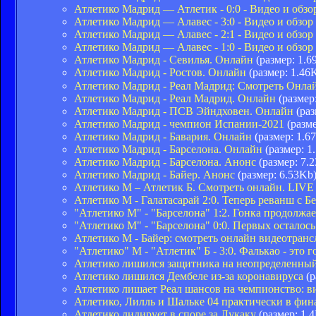
Атлетико Мадрид — Атлетик - 0:0 - Видео и обзо
Атлетико Мадрид — Алавес - 3:0 - Видео и обзор
Атлетико Мадрид — Алавес - 2:1 - Видео и обзор
Атлетико Мадрид — Алавес - 1:0 - Видео и обзор
Атлетико Мадрид - Севилья. Онлайн
(размер: 1.6
Атлетико Мадрид - Ростов. Онлайн
(размер: 1.46
Атлетико Мадрид - Реал Мадрид: Смотреть Онла
Атлетико Мадрид - Реал Мадрид. Онлайн
(размер
Атлетико Мадрид - ПСВ Эйндховен. Онлайн
(раз
Атлетико Мадрид - чемпион Испании-2021
(разме
Атлетико Мадрид - Бавария. Онлайн
(размер: 1.6
Атлетико Мадрид - Барселона. Онлайн
(размер: 1
Атлетико Мадрид - Барселона. Анонс
(размер: 7.
Атлетико Мадрид - Байер. Анонс
(размер: 6.53Kb
Атлетико М – Атлетик Б. Смотреть онлайн. LIVE
Атлетико М - Галатасарай 2:0. Теперь реванш с 
"Атлетико М" - "Барселона" 1:2. Гонка продолжает
"Атлетико М" - "Барселона" 0:0. Первых осталось
Атлетико М - Байер: смотреть онлайн видеотран
"Атлетико" М - "Атлетик" Б - 3:0. Фалькао - это г
Атлетико лишился защитника на неопределенный
Атлетико лишился Дембеле из-за коронавируса
(р
Атлетико лишает Реал шансов на чемпионство: 
Атлетико, Лилль и Шальке 04 практически в фин
Атлетико лидирует в споре за Лукаку
(размер: 1.