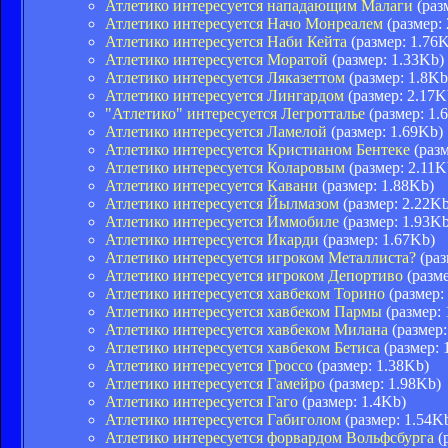
Атлетико интересуется нападающим Малаги
(раз
Атлетико интересуется Начо Монреалем
(размер:
Атлетико интересуется Наби Кейта
(размер: 1.76
Атлетико интересуется Моратой
(размер: 1.33Kb)
Атлетико интересуется Ляказеттом
(размер: 1.8Kb
Атлетико интересуется Лингардом
(размер: 2.17K
"Атлетико" интересуется Легротталье
(размер: 1.
Атлетико интересуется Ламелой
(размер: 1.69Kb)
Атлетико интересуется Кристианом Бентеке
(разм
Атлетико интересуется Коларовым
(размер: 2.11K
Атлетико интересуется Кавани
(размер: 1.88Kb)
Атлетико интересуется Йылмазом
(размер: 2.22Kb
Атлетико интересуется Иммобиле
(размер: 1.93Kb
Атлетико интересуется Икарди
(размер: 1.67Kb)
Атлетико интересуется игроком Металлиста?
(раз
Атлетико интересуется игроком Депортиво
(разме
Атлетико интересуется хавбеком Торино
(размер:
Атлетико интересуется хавбеком Пармы
(размер: 
Атлетико интересуется хавбеком Милана
(размер:
Атлетико интересуется хавбеком Бетиса
(размер: 
Атлетико интересуется Гроссо
(размер: 1.38Kb)
Атлетико интересуется Гамейро
(размер: 1.98Kb)
Атлетико интересуется Гаго
(размер: 1.4Kb)
Атлетико интересуется Габиголом
(размер: 1.54K
Атлетико интересуется форвардом Вольфсбурга
(