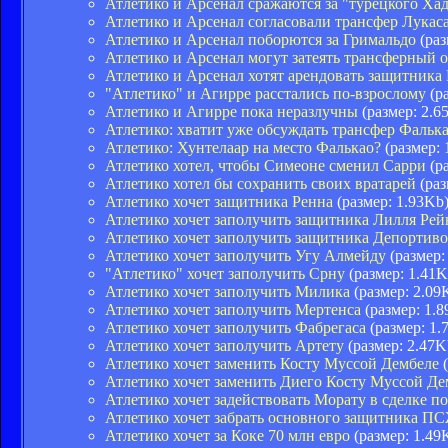
Атлетико и Арсенал сражаются за "турецкого Ха
Атлетико и Арсенал согласовали трансфер Лукас
Атлетико и Арсенал поборются за Гримальдо
(раз
Атлетико и Арсенал могут затеять трансферный 
Атлетико и Арсенал хотят арендовать защитника
"Атлетико" и Агирре расстались по-взрослому
(ра
Атлетико и Агирре пока неразлучны
(размер: 2.6
Атлетико: хватит уже обсуждать трансфер Фальк
Атлетико: Хунтелаар на место Фалькао?
(размер: 
Атлетико хотел, чтобы Симеоне сменил Сарри
(ра
Атлетико хотел бы сохранить своих вратарей
(раз
Атлетико хочет защитника Ренна
(размер: 1.93Kb
Атлетико хочет заполучить защитника Лилля Ре
Атлетико хочет заполучить защитника Депортиво
Атлетико хочет заполучить Угу Алмейду
(размер:
"Атлетико" хочет заполучить Срну
(размер: 1.41K
Атлетико хочет заполучить Милика
(размер: 2.09
Атлетико хочет заполучить Мертенса
(размер: 1.8
Атлетико хочет заполучить Фабрегаса
(размер: 1.
Атлетико хочет заполучить Артету
(размер: 2.47K
Атлетико хочет заменить Косту Муссой Дембеле
(
Атлетико хочет заменить Диего Косту Муссой Де
Атлетико хочет задействовать Морату в сделке п
Атлетико хочет забрать основного защитника П
Атлетико хочет за Коке 70 млн евро
(размер: 1.49