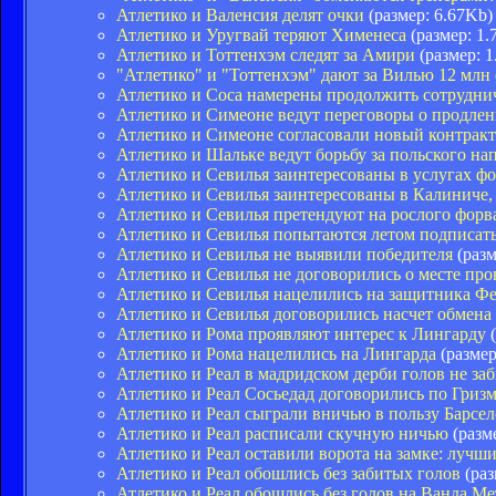
Атлетико и Валенсия делят очки
(размер: 6.67Kb)
Атлетико и Уругвай теряют Хименеса
(размер: 1.
Атлетико и Тоттенхэм следят за Амири
(размер: 1
"Атлетико" и "Тоттенхэм" дают за Вилью 12 млн
Атлетико и Соса намерены продолжить сотрудни
Атлетико и Симеоне ведут переговоры о продлен
Атлетико и Симеоне согласовали новый контра
Атлетико и Шальке ведут борьбу за польского н
Атлетико и Севилья заинтересованы в услугах ф
Атлетико и Севилья заинтересованы в Калиниче,
Атлетико и Севилья претендуют на рослого фор
Атлетико и Севилья попытаются летом подписат
Атлетико и Севилья не выявили победителя
(разм
Атлетико и Севилья не договорились о месте пр
Атлетико и Севилья нацелились на защитника Ф
Атлетико и Севилья договорились насчет обмена
Атлетико и Рома проявляют интерес к Лингарду
(
Атлетико и Рома нацелились на Лингарда
(размер
Атлетико и Реал в мадридском дерби голов не за
Атлетико и Реал Сосьедад договорились по Гриз
Атлетико и Реал сыграли вничью в пользу Барсе
Атлетико и Реал расписали скучную ничью
(разм
Атлетико и Реал оставили ворота на замке: лучш
Атлетико и Реал обошлись без забитых голов
(раз
Атлетико и Реал обошлись без голов на Ванда М