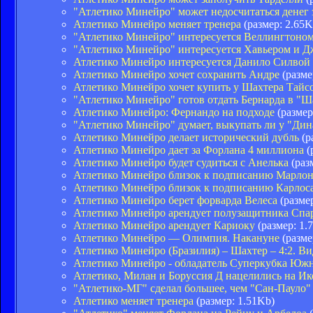
"Атлетико Минейро" может недосчитаться денег 
Атлетико Минейро меняет тренера
(размер: 2.65K
"Атлетико Минейро" интересуется Веллингтоно
"Атлетико Минейро" интересуется Хавьером и 
Атлетико Минейро интересуется Данило Силвой
Атлетико Минейро хочет сохранить Андре
(разме
Атлетико Минейро хочет купить у Шахтера Тайс
"Атлетико Минейро" готов отдать Бернарда в "Ша
Атлетико Минейро: Фернандо на подходе
(размер
"Атлетико Минейро" думает, выкупать ли у "Ди
Атлетико Минейро делает исторический дубль
(р
Атлетико Минейро дает за Форлана 4 миллиона
(
Атлетико Минейро будет судиться с Анелька
(раз
Атлетико Минейро близок к подписанию Марло
Атлетико Минейро близок к подписанию Карлос
Атлетико Минейро берет форварда Велеса
(размер
Атлетико Минейро арендует полузащитника Спа
Атлетико Минейро арендует Кариоку
(размер: 1.
Атлетико Минейро — Олимпия. Накануне
(разме
Атлетико Минейро (Бразилия) – Шахтер – 4:2. Ви
Атлетико Минейро - обладатель Суперкубка Юж
Атлетико, Милан и Боруссия Д нацелились на Ик
"Атлетико-МГ" сделал большее, чем "Сан-Пауло
Атлетико меняет тренера
(размер: 1.51Kb)