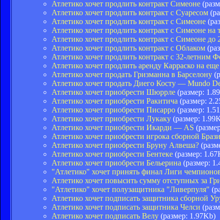
Атлетико хочет продлить контракт Симеоне
(разм
Атлетико хочет продлить контракт с Суаресом
(ра
Атлетико хочет продлить контракт с Симеоне
(раз
Атлетико хочет продлить контракт с Симеоне на 
Атлетико хочет продлить контракт с Симеоне до 
Атлетико хочет продлить контракт с Облаком
(раз
Атлетико хочет продлить контракт с 32-летним 
Атлетико хочет продлить аренду Карраско на еще
Атлетико хочет продать Гризманна в Барселону
(р
Атлетико хочет продать Диего Косту — Mundo De
Атлетико хочет приобрести Шюррле
(размер: 1.8
Атлетико хочет приобрести Ракитича
(размер: 2.
Атлетико хочет приобрести Писарро
(размер: 1.5
Атлетико хочет приобрести Лукаку
(размер: 1.99
Атлетико хочет приобрести Икарди — AS
(размер
Атлетико хочет приобрести игрока сборной Браз
Атлетико хочет приобрести Бруну Алвеша?
(разм
Атлетико хочет приобрести Бентеке
(размер: 1.67
Атлетико хочет приобрести Бельерина
(размер: 1
"Атлетико" хочет принять финал Лиги чемпионо
Атлетико хочет повысить сумму отступных за Гр
"Атлетико" хочет полузащитника "Ливерпуля"
(р
Атлетико хочет подписать защитника сборной Ур
Атлетико хочет подписать защитника Челси
(разм
Атлетико хочет подписать Велу
(размер: 1.97Kb)