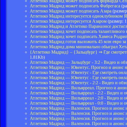
Атлетико Мадрид может подписать форварда Сел
Атлетико Мадрид может подписать Фабрегаса
(ра
Атлетико Мадрид может подписать Азара
(размер
Атлетико Мадрид интересуется одноклубником 
Атлетико Мадрид интересуется Азаром
(размер: 
Атлетико Мадрид и Атлетико Паранаэнсе достигл
Атлетико Мадрид хочет подписать талантливого 
Атлетико Мадрид хочет подписать Хамеса Родри
Атлетико Мадрид готов выложить 45 млн евро за
Атлетико Мадрид дома минимально обыграл Хет
{Атлетико Мадрид} – {Зальцбург} ⇒ Где смотре
1.81Kb)
Атлетико Мадрид — Зальцбург - 3:2 - Видео и обз
Атлетико Мадрид — Ювентус. Прогноз и анонс на
Атлетико Мадрид — Ювентус - Где смотреть онла
Атлетико Мадрид — Ювентус - Где смотреть онла
Атлетико Мадрид — Ювентус - 2:2 - Видео и обзо
Атлетико Мадрид — Вильярреал. Прогноз и анонс
Атлетико Мадрид — Вильярреал - 2:2 - Видео и о
Атлетико Мадрид — Вильярреал - 2:0 - Видео и о
Атлетико Мадрид — Вильярреал - 0:0 - Видео и о
Атлетико Мадрид — Валенсия. Прогноз и анонс н
Атлетико Мадрид — Валенсия. Прогноз и анонс н
Атлетико Мадрид — Валенсия. Прогноз и анонс н
Атлетико Мадрид — Валенсия. Прогноз и анонс н