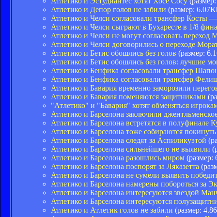
Атлетико и Эстудиантес хотят Хосе Сосу
(размер:
Атлетико и Депор голов не забили
(размер: 6.07K
Атлетико и Челси согласовали трансфер Косты
Атлетико и Челси сыграют в Бухаресте в 1/8 фи
Атлетико и Челси не могут согласовать переход 
Атлетико и Челси договорились о переходе Мора
Атлетико и Бетис обошлись без голов
(размер: 6.
Атлетико и Бетис обошлись без голов: лучшие м
Атлетико и Бенфика согласовали трансфер Шапо
Атлетико и Бенфика согласовали трансфер Фелиш
Атлетико и Бавария временно заморозили перег
Атлетико и Бавария поменяются защитниками
(ра
"Атлетико" и "Бавария" хотят обменяться игрока
Атлетико и Барселона заключили джентльменско
Атлетико и Барселона встретятся в полуфинале 
Атлетико и Барселона тоже собираются покину
Атлетико и Барселона следят за Аспиликуэтой
(ра
Атлетико и Барселона сильнейшего не выявили
(
Атлетико и Барселона разошлись миром
(размер: 
Атлетико и Барселона поспорят за Ляказетта
(разм
Атлетико и Барселона не сумели выявить победи
Атлетико и Барселона намерены побороться за Э
Атлетико и Барселона интересуются звездой Ман
Атлетико и Барселона интересуются полузащитн
Атлетико и Атлетик голов не забили
(размер: 4.8