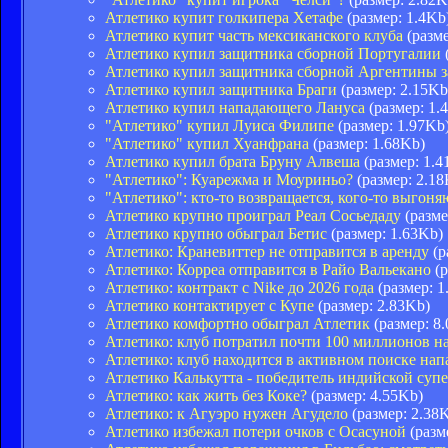
Атлетико купит голкипера Хетафе
(размер: 1.4Kb
Атлетико купит часть мексиканского клуба
(разме
Атлетико купил защитника сборной Португалии
Атлетико купил защитника сборной Аргентины з
Атлетико купил защитника Браги
(размер: 2.15Kb
Атлетико купил нападающего Лануса
(размер: 1.
"Атлетико" купил Луиса Филипе
(размер: 1.97Kb
"Атлетико" купил Хуанфрана
(размер: 1.68Kb)
Атлетико купил брата Бруну Алвеша
(размер: 1.4
"Атлетико": Куарежма и Моуриньо?
(размер: 2.18
"Атлетико": кто-то возвращается, кого-то выгоня
Атлетико крупно проиграл Реал Сосьедаду
(разме
Атлетико крупно обыграл Бетис
(размер: 1.63Kb)
Атлетико: Краневиттер не отправится в аренду
(р
Атлетико: Корреа отправится в Райо Вальекано
(р
Атлетико: контракт с Nike до 2026 года
(размер: 1
Атлетико контактирует с Купе
(размер: 2.83Kb)
Атлетико комфортно обыграл Атлетик
(размер: 8
Атлетико: клуб потратил почти 100 миллионов н
Атлетико: клуб находится в активном поиске на
Атлетико Калькутта - победитель индийской суп
Атлетико: как жить без Коке?
(размер: 4.55Kb)
Атлетико: к Агуэро нужен Агудело
(размер: 2.38
Атлетико избежал потери очков с Осасуной
(разм