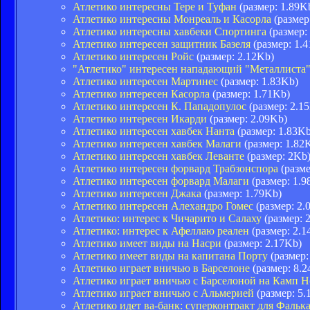
Атлетико интересны Тере и Туфан
(размер: 1.89K
Атлетико интересны Монреаль и Касорла
(размер
Атлетико интересны хавбеки Спортинга
(размер:
Атлетико интересен защитник Базеля
(размер: 1.
Атлетико интересен Ройс
(размер: 2.12Kb)
"Атлетико" интересен нападающий "Металлиста
Атлетико интересен Мартинес
(размер: 1.83Kb)
Атлетико интересен Касорла
(размер: 1.71Kb)
Атлетико интересен К. Пападопулос
(размер: 2.1
Атлетико интересен Икарди
(размер: 2.09Kb)
Атлетико интересен хавбек Нанта
(размер: 1.83Kb
Атлетико интересен хавбек Малаги
(размер: 1.82
Атлетико интересен хавбек Леванте
(размер: 2Kb
Атлетико интересен форвард Трабзонспора
(разме
Атлетико интересен форвард Малаги
(размер: 1.9
Атлетико интересен Джака
(размер: 1.79Kb)
Атлетико интересен Алехандро Гомес
(размер: 2.
Атлетико: интерес к Чичарито и Салаху
(размер: 
Атлетико: интерес к Афеллаю реален
(размер: 2.1
Атлетико имеет виды на Насри
(размер: 2.17Kb)
Атлетико имеет виды на капитана Порту
(размер:
Атлетико играет вничью в Барселоне
(размер: 8.2
Атлетико играет вничью с Барселоной на Камп Н
Атлетико играет вничью с Альмерией
(размер: 5.
Атлетико идет ва-банк: суперконтракт для Фальк