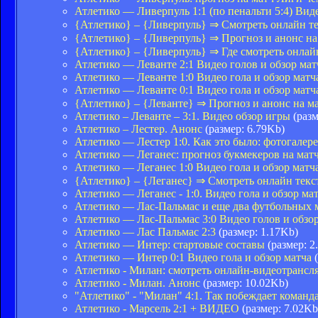
Атлетико — Ливерпуль 1:1 (по пенальти 5:4) Виде
{Атлетико} – {Ливерпуль} ⇒ Смотреть онлайн т
{Атлетико} – {Ливерпуль} ⇒ Прогноз и анонс н
{Атлетико} – {Ливерпуль} ⇒ Где смотреть онла
Атлетико — Леванте 2:1 Видео голов и обзор мат
Атлетико — Леванте 1:0 Видео гола и обзор матч
Атлетико — Леванте 0:1 Видео гола и обзор матч
{Атлетико} – {Леванте} ⇒ Прогноз и анонс на 
Атлетико – Леванте – 3:1. Видео обзор игры
(разм
Атлетико – Лестер. Анонс
(размер: 6.79Kb)
Атлетико — Лестер 1:0. Как это было: фотогалере
Атлетико — Леганес: прогноз букмекеров на ма
Атлетико — Леганес 1:0 Видео гола и обзор матч
{Атлетико} – {Леганес} ⇒ Смотреть онлайн тек
Атлетико — Леганес - 1:0. Видео гола и обзор ма
Атлетико — Лас-Пальмас и еще два футбольных 
Атлетико — Лас-Пальмас 3:0 Видео голов и обзо
Атлетико — Лас Пальмас 2:3
(размер: 1.17Kb)
Атлетико — Интер: стартовые составы
(размер: 2
Атлетико — Интер 0:1 Видео гола и обзор матча
(
Атлетико - Милан: смотреть онлайн-видеотранс
Атлетико - Милан. Анонс
(размер: 10.02Kb)
"Атлетико" - "Милан" 4:1. Так побеждает команд
Атлетико - Марсель 2:1 + ВИДЕО
(размер: 7.02Kb