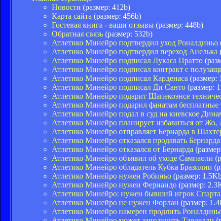
Новости
(размер: 412b)
Карта сайта
(размер: 456b)
Гостевая книга - ваши отзывы
(размер: 448b)
Обратная связь
(размер: 532b)
Атлетико Минейро подтвердил уход Роналдиньо
Атлетико Минейро подтвердил переход Анелька
Атлетико Минейро подписал Лукаса Пратто
(разм
Атлетико Минейро подписал контракт с полуза
Атлетико Минейро подписал Карденаса
(размер: 
Атлетико Минейро подписал Ди Санто
(размер: 
Атлетико Минейро подарит Шапекоэнсе техничес
Атлетико Минейро подарил фанатам бесплатные 
Атлетико Минейро подал в суд на киевское Дина
Атлетико Минейро планирует избавиться от Жо,
Атлетико Минейро отправляет Бернарда в Шахтер
Атлетико Минейро отказался продавать Бернарда
Атлетико Минейро отказался от Бернарда
(размер
Атлетико Минейро объявил об уходе Сампаоли
(р
Атлетико Минейро обладатель Кубка Бразилии
(р
Атлетико Минейро нужен Робиньо
(размер: 1.5Kb
Атлетико Минейро нужен Фернандо
(размер: 2.3
Атлетико Минейро: нужен бывший игрок Спарта
Атлетико Минейро не нужен Форлан
(размер: 1.
Атлетико Минейро намерен продлить Роналдинь
Атлетико Минейро может заполучить Тарделли
(