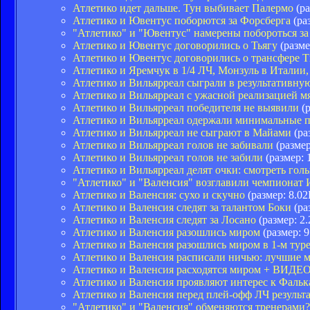
Атлетико идет дальше. Тун выбивает Палермо
(ра
Атлетико и Ювентус поборются за Форсберга
(ра
"Атлетико" и "Ювентус" намерены побороться за
Атлетико и Ювентус договорились о Тьягу
(разме
Атлетико и Ювентус договорились о трансфере 
Атлетико и Яремчук в 1/4 ЛЧ, Монзуль в Италии,
Атлетико и Вильярреал сыграли в результативну
Атлетико и Вильярреал с ужасной реализацией м
Атлетико и Вильярреал победителя не выявили
(р
Атлетико и Вильярреал одержали минимальные 
Атлетико и Вильярреал не сыграют в Майами
(ра
Атлетико и Вильярреал голов не забивали
(размер
Атлетико и Вильярреал голов не забили
(размер: 
Атлетико и Вильярреал делят очки: смотреть гол
"Атлетико" и "Валенсия" возглавили чемпионат
Атлетико и Валенсия: сухо и скучно
(размер: 8.0
Атлетико и Валенсия следят за талантом Боки
(ра
Атлетико и Валенсия следят за Лосано
(размер: 2
Атлетико и Валенсия разошлись миром
(размер: 
Атлетико и Валенсия разошлись миром в 1-м тур
Атлетико и Валенсия расписали ничью: лучшие 
Атлетико и Валенсия расходятся миром + ВИДЕ
Атлетико и Валенсия проявляют интерес к Фальк
Атлетико и Валенсия перед плей-офф ЛЧ результ
"Атлетико" и "Валенсия" обменяются тренерами?