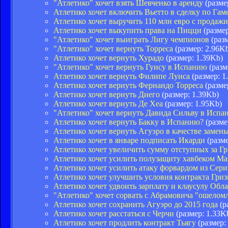
"Атлетико" хочет взять Шевченко в аренду
(разме
Атлетико хочет включить Вьетто в сделку по Гам
Атлетико хочет выручить 110 млн евро с продаж
Атлетико хочет выкупить права на Пицци
(размер
"Атлетико" хочет выиграть Лигу чемпионов
(разм
"Атлетико" хочет вернуть Торреса
(размер: 2.96K
Атлетико хочет вернуть Хурадо
(размер: 1.39Kb)
"Атлетико" хочет вернуть Гуису в Испанию
(разм
Атлетико хочет вернуть Филипе Луиса
(размер: 1
Атлетико хочет вернуть Фернандо Торреса
(разме
Атлетико хочет вернуть Диего
(размер: 1.39Kb)
Атлетико хочет вернуть Де Хеа
(размер: 1.95Kb)
"Атлетико" хочет вернуть Давида Сильву в Исп
Атлетико хочет вернуть Бакку в Испанию?
(разме
Атлетико хочет вернуть Агуэро в качестве замен
Атлетико хочет в январе подписать Икарди
(разме
Атлетико хочет увеличить сумму отступных за Г
Атлетико хочет усилить полузащиту хавбеком М
Атлетико хочет усилить атаку форвардом из Сер
Атлетико хочет улучшить условия контракта Гри
Атлетико хочет удвоить зарплату и клаусулу Обл
"Атлетико" хочет сорвать с Абрамовича "ошело
Атлетико хочет сохранить Агуэро до 2015 года
(р
Атлетико хочет расстаться с Черчи
(размер: 1.33K
Атлетико хочет продлить контракт Тьягу
(размер: