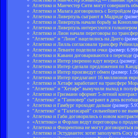
Атлетико и Манчестер Сити могут совершить о
Атлетико и Малага договорились с Ботройдом
(ра
Атлетико и Ливерпуль сыграют в Мадриде
(разме
Атлетико и Ливерпуль начали борьбу за Конопля
Атлетико и Ливерпуль интересуются голкипером
Атлетико и Лион начали переговоры по трансфер
"Атлетико" и "Лион" нацелились на Диего
(разме
Атлетико и Лилль согласовали трансфер Рейнилд
Атлетико и Леванте поделили очки
(размер: 6.99
Атлетико и Кавани договариваются о переходе
(р
Атлетико и Интер уверенно идут вперед
(размер:
Атлетико и Интер сделали предложения по Канд
Атлетико и Интер произведут обмен
(размер: 1.5
Атлетико и Интер предлагают 16 миллионов евро
Атлетико и Хетафе заработают на трансфере Мор
"Атлетико" и "Хетафе" вымучили выход в полуф
Атлетико и Гризманн оформят 5-летний контракт
"Атлетико" и "Ганновер" сыграют в день всеобщ
Атлетико и Гамбург проходят дальше
(размер: 5.9
"Атлетико" и "Галатасарай" сильнейшего не выя
Атлетико и Габи договорились о новом контракт
«Атлетико» и Форлан ведут переговоры о продле
Атлетико и Фиорентина не могут договориться 
Атлетико и Эстудиантес хотят заполучить Сосу
(р