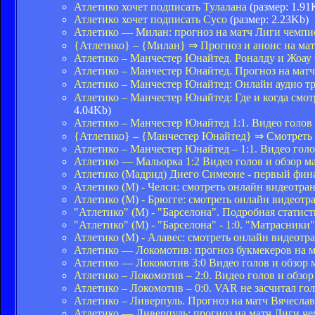
Атлетико хочет подписать Тулалана
(размер: 1.91
Атлетико хочет подписать Сусо
(размер: 2.23Kb)
Атлетико — Милан: прогноз на матч Лиги чемпи
{Атлетико} – {Милан} ⇒ Прогноз и анонс на ма
Атлетико – Манчестер Юнайтед. Роналду и Жоау
Атлетико – Манчестер Юнайтед. Прогноз на матч
Атлетико – Манчестер Юнайтед: Онлайн аудио т
Атлетико – Манчестер Юнайтед: Где и когда см
4.04Kb)
Атлетико – Манчестер Юнайтед 1:1. Видео голов 
{Атлетико} – {Манчестер Юнайтед} ⇒ Смотреть
Атлетико – Манчестер Юнайтед – 1:1. Видео голо
Атлетико — Мальорка 1:2 Видео голов и обзор м
Атлетико (Мадрид) Диего Симеоне - первый фина
Атлетико (М) - Челси: смотреть онлайн видеотр
Атлетико (М) - Брюгге: смотреть онлайн видеот
"Атлетико" (М) - "Барселона". Подробная статис
"Атлетико" (М) - "Барселона" - 1:0. "Матрасники"
Атлетико (М) - Алавес: смотреть онлайн видеот
Атлетико — Локомотив: прогноз букмекеров на 
Атлетико — Локомотив 3:0 Видео голов и обзор 
Атлетико – Локомотив – 2:0. Видео голов и обзор
Атлетико – Локомотив – 0:0. VAR не засчитал го
Атлетико – Ливерпуль. Прогноз на матч Вячеслав
Атлетико — Ливерпуль: прогноз на матч Лиги ч