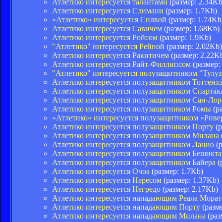
Атлетико интересуется талантами
(размер: 2.34Kb
Атлетико интересуется Слимани
(размер: 1.7Kb)
«Атлетико» интересуется Силвой
(размер: 1.74Kb
Атлетико интересуется Савичем
(размер: 1.68Kb)
Атлетико интересуется Ройсом
(размер: 1.9Kb)
"Атлетико" интересуется Рейной
(размер: 2.02Kb)
Атлетико интересуется Ракитичем
(размер: 2.22K
Атлетико интересуется Райт-Филлипсом
(размер:
"Атлетико" интересуется полузащитником "Тулу
Атлетико интересуется полузащитником Тоттенх
Атлетико интересуется полузащитником Спартак
Атлетико интересуется полузащитником Сан-Лор
Атлетико интересуется полузащитником Ромы
(ра
«Атлетико» интересуется полузащитником «Риве
Атлетико интересуется полузащитником Порту
(р
Атлетико интересуется полузащитником Милана
Атлетико интересуется полузащитником Лацио
(р
Атлетико интересуется полузащитником Бешикт
Атлетико интересуется полузащитником Байера
(
Атлетико интересуется Очоа
(размер: 1.7Kb)
Атлетико интересуется Нересом
(размер: 1.37Kb)
Атлетико интересуется Негредо
(размер: 2.17Kb)
Атлетико интересуется нападающим Реала Мора
Атлетико интересуется нападающим Порту
(разме
Атлетико интересуется нападающим Милана
(раз