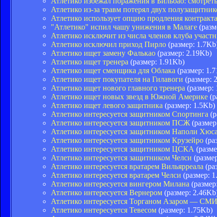
Атлетико избежал поражения в Бильбао: смотрет
Атлетико из-за травм потерял двух полузащитник
Атлетико использует опцию продления контракт
"Атлетико" испил чашу унижения в Малаге
(разм
Атлетико исключит из числа членов клуба участ
Атлетико исключил приход Пирло
(размер: 1.7Kb
Атлетико ищет замену Фалькао
(размер: 2.19Kb)
Атлетико ищет тренера
(размер: 1.91Kb)
Атлетико ищет сменщика для Облака
(размер: 1.
Атлетико ищет покупателя на Гилавоги
(размер: 
Атлетико ищет нового главного тренера
(размер: 
Атлетико ищет новых звезд в Южной Америке
(р
Атлетико ищет левого защитника
(размер: 1.5Kb)
Атлетико интересуется защитником Спортинга
(р
Атлетико интересуется защитником ПСЖ
(размер
Атлетико интересуется защитником Наполи Хюс
Атлетико интересуется защитником Крузейро
(ра
Атлетико интересуется защитником ЦСКА
(разме
Атлетико интересуется защитником Челси
(размер
Атлетико интересуется вратарем Вильярреала
(ра
Атлетико интересуется вратарем Челси
(размер: 1
Атлетико интересуется вингером Милана
(размер
Атлетико интересуется Вернером
(размер: 2.46Kb
Атлетико интересуется Торганом Азаром — СМ
Атлетико интересуется Тевесом
(размер: 1.75Kb)