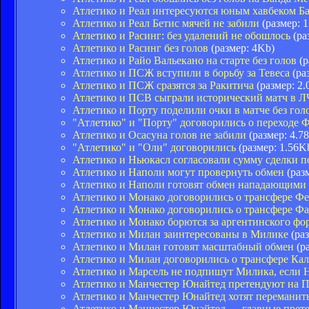
Атлетико и Реал интересуются юным хавбеком Б
Атлетико и Реал Бетис мячей не забили
(размер: 
Атлетико и Расинг: без удалений не обошлось
(ра
Атлетико и Расинг без голов
(размер: 4Kb)
Атлетико и Райо Вальекано на старте без голов
(р
Атлетико и ПСЖ вступили в борьбу за Тевеса
(ра
Атлетико и ПСЖ сразятся за Ракитича
(размер: 2.
Атлетико и ПСВ сыграли исторический матч в Л
Атлетико и Порту поделили очки в матче без гол
"Атлетико" и "Порту" договорились о переходе 
Атлетико и Осасуна голов не забили
(размер: 4.7
"Атлетико" и "Оли" договорились
(размер: 1.56K
Атлетико и Ньюкасл согласовали сумму сделки п
Атлетико и Наполи могут провернуть обмен
(разм
Атлетико и Наполи готовят обмен нападающими
Атлетико и Монако договорились о трансфере Фе
Атлетико и Монако договорились о трансфере Ф
Атлетико и Монако борются за аргентинского фо
Атлетико и Милан заинтересованы в Милике
(раз
Атлетико и Милан готовят масштабный обмен
(ра
Атлетико и Милан договорились о трансфере Ка
Атлетико и Марсель не подпишут Милика, если 
Атлетико и Манчестер Юнайтед претендуют на 
Атлетико и Манчестер Юнайтед хотят переманить
Атлетико и Манчестер Юнайтед — главные прет