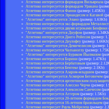
Атлетико интересуется форвардом Вильяреала
(ра
Атлетико интересуется форвардом Уракана
(разме
Атлетико интересуется Фанни
(размер: 1.45Kb)
Атлетико интересуется Эрнандесом и Кагавой
(ра
"Атлетико" интересуется Элано
(размер: 1.63Kb)
Атлетико интересуется экс-форвардом Металлист
Атлетико интересуется двумя игроками Бенфики
"Атлетико" интересуется Диуфом
(размер: 1.34Kb
Атлетико интересуется Диего Рейесом
(размер: 1
Атлетико интересуется Деулофеу
(размер: 1.66Kb
"Атлетико" интересуется Демичелисом
(размер: 1
Атлетико интересуется Чалханоглу
(размер: 1.75K
"Атлетико" интересуется Бураком Йылмазом
(раз
Атлетико интересуется Борини
(размер: 1.47Kb)
Атлетико интересуется Бербатовым
(размер: 2.12
Атлетико интересуется Бентеке
(размер: 2.1Kb)
Атлетико интересуется Азаром-младшим
(размер:
"Атлетико" интересуется Асмиром Беговичем
(ра
Атлетико интересуется аргентинским полузащит
Атлетико интересуется Алессио Черчи
(размер: 1
Атлетико интересуется Алексисом Санчесом
(раз
Атлетико интересуется Аггером
(размер: 1.5Kb)
Атлетико интересуется 20-летним форвардом Бо
Атлетико интересуется 16-летним бразильцем
(ра
Атлетико интересует Рауль Мейрелеш
(размер: 2.